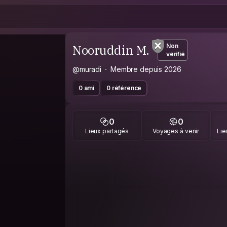
Nooruddin M.
Non
vérifié
@muradi
Membre depuis 2026
0 ami
0 référence
0
0
Lieux partagés
Voyages à venir
Lie