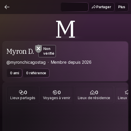
Partager
Plus
M
Myron D.
Non
vérifié
@myronchicagostag
Membre depuis 2026
0 ami
0 référence
0
0
0
Lieux partagés
Voyages à venir
Lieux de résidence
Lieux vi