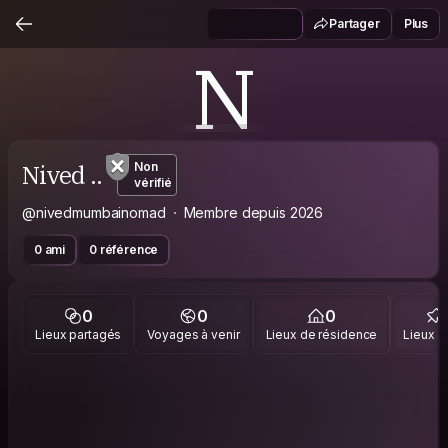
Partager
Plus
N
Nived ..
Non
vérifié
@nivedmumbainomad
Membre depuis 2026
0 ami
0 référence
0
0
0
Lieux partagés
Voyages à venir
Lieux de résidence
Lieux vi