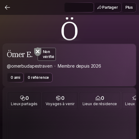
Partager
Plus
Ö
Ömer E.
Non
vérifié
@omerbudapestraven
Membre depuis 2026
0 ami
0 référence
0
0
0
Lieux partagés
Voyages à venir
Lieux de résidence
Lieux vi