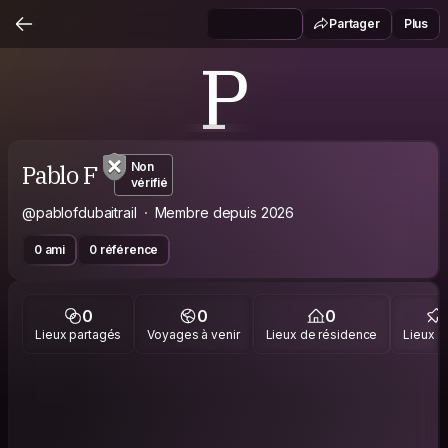
Partager
Plus
P
Pablo F
Non
vérifié
@pablofdubaitrail
Membre depuis 2026
0 ami
0 référence
0
0
0
Lieux partagés
Voyages à venir
Lieux de résidence
Lieux vi