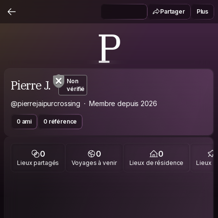
Partager
Plus
P
Pierre J.
Non
vérifié
@pierrejaipurcrossing
Membre depuis 2026
0 ami
0 référence
0
0
0
Lieux partagés
Voyages à venir
Lieux de résidence
Lieux vi