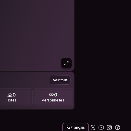
Voir tout
0
0
Hôtes
Personnelles
Français