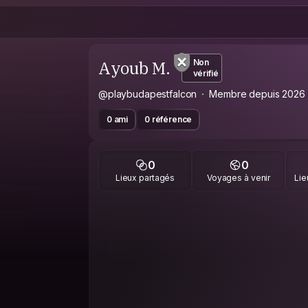
Ayoub M.
Non
vérifié
@playbudapestfalcon
Membre depuis 2026
0 ami
0 référence
0
0
Lieux partagés
Voyages à venir
Lie