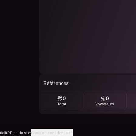
Références
0
0
Total
Voyageurs
ialité
Plan du site
Choix de confidentialité