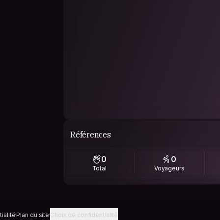
Références
0
0
Total
Voyageurs
ialité
Plan du site
Choix de confidentialité