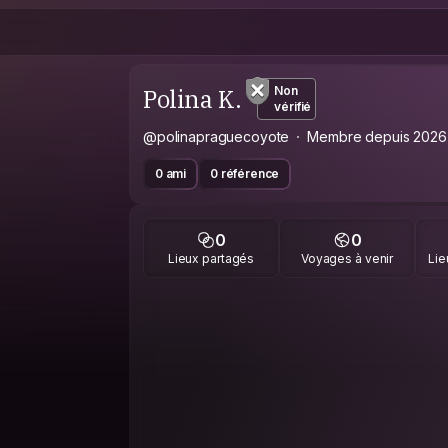
Polina K.
Non
vérifié
@polinapraguecoyote
Membre depuis 2026
0 ami
0 référence
0
0
Lieux partagés
Voyages à venir
Lie