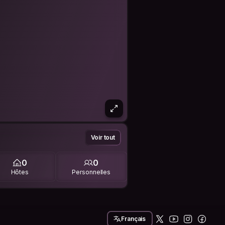
Voir tout
0
0
Hôtes
Personnelles
Français