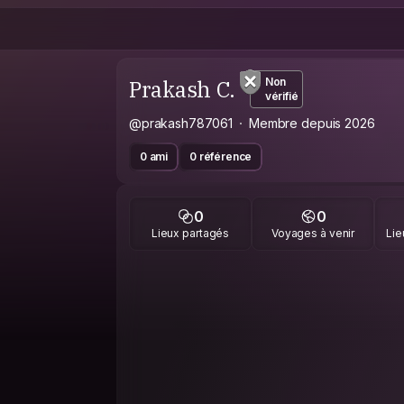
Prakash C.
Non
vérifié
@prakash787061
Membre depuis 2026
0 ami
0 référence
0
0
Lieux partagés
Voyages à venir
Lie