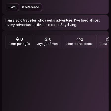
0 ami
0 référence
I am a solo traveller who seeks adventure. I've tried almost
every adventure activities except Skydiving.
0
0
2
Lieux partagés
Voyages à venir
Lieux de résidence
Lieux vi