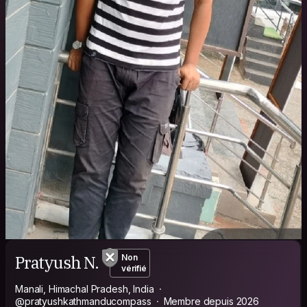
Pratyush N.
Non
vérifié
Manali, Himachal Pradesh, India
@pratyushkathmanducompass
Membre depuis 2026