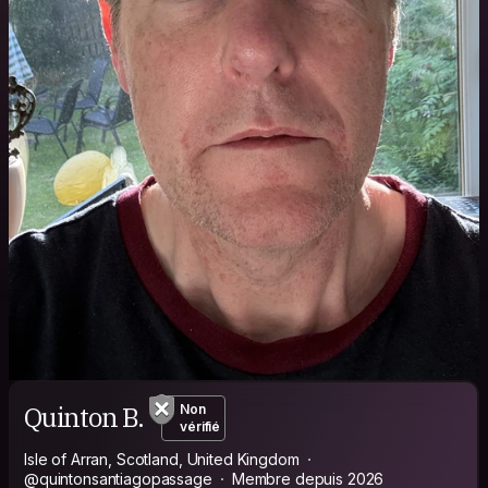
Quinton B.
Non
vérifié
Isle of Arran, Scotland, United Kingdom
@quintonsantiagopassage
Membre depuis 2026