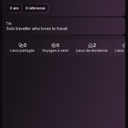
0 ami
0 référence
I’m
Solo traveller who loves to travel
0
0
2
Lieux partagés
Voyages à venir
Lieux de résidence
Lieux vi