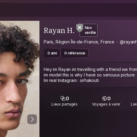
Rayan H.
Non
vérifié
Paris, Région Île-de-France, France
@rayanh
0 ami
0 référence
Hey im Rayan im travelling with a friend we from
im model this is why I have so seriouus picture
Im real Instagram : sirhakouti
0
0
Lieux partagés
Voyages à venir
Lie