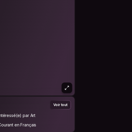
Voir tout
Intéressé(e) par Art
Courant en Français