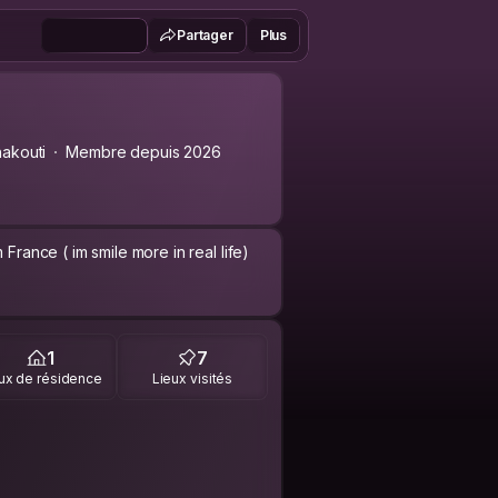
Partager
Plus
akouti
Membre depuis 2026
 France ( im smile more in real life)
1
7
ux de résidence
Lieux visités