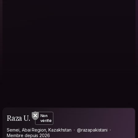
Raza U.
Non
vérifié
Semeï, Abai Region, Kazakhstan
@razapakistani
Membre depuis 2026