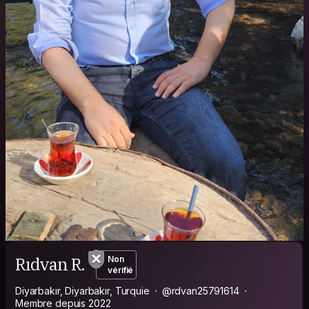
Rıdvan R.
Non
vérifié
Diyarbakır, Diyarbakır, Turquie
@rdvan25791614
Membre depuis 2022