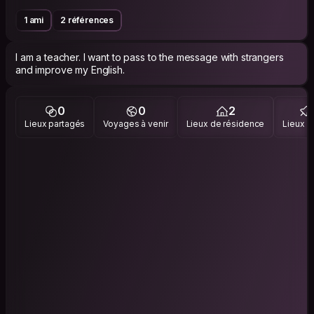
1 ami
2 références
I am a teacher. I want to pass to the message with strangers
and improve my English.
0
0
2
Lieux partagés
Voyages à venir
Lieux de résidence
Lieux vi