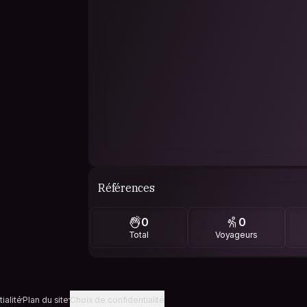
Références
0
0
Total
Voyageurs
ialité
Plan du site
Choix de confidentialité