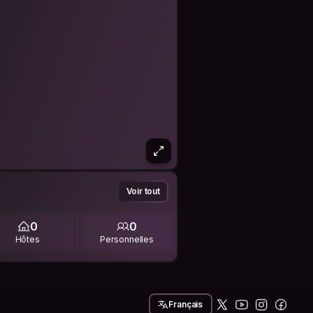
Voir tout
0
0
Hôtes
Personnelles
Français