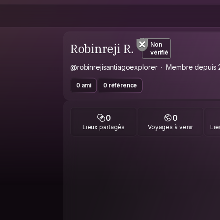
Robinreji R.
Non
vérifié
@robinrejisantiagoexplorer
Membre depuis 
0 ami
0 référence
0
0
Lieux partagés
Voyages à venir
Lie