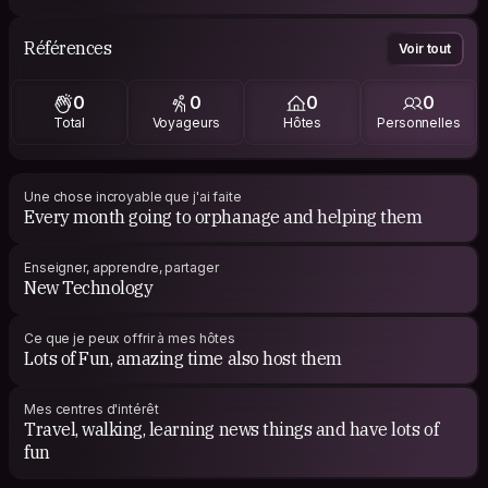
Références
Voir tout
0
0
0
0
Total
Voyageurs
Hôtes
Personnelles
Une chose incroyable que j'ai faite
Every month going to orphanage and helping them
Enseigner, apprendre, partager
New Technology
Ce que je peux offrir à mes hôtes
Lots of Fun, amazing time also host them
Mes centres d'intérêt
Travel, walking, learning news things and have lots of
fun