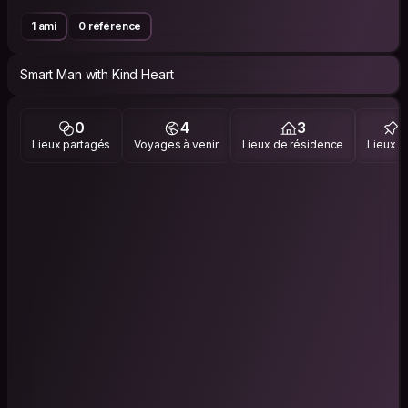
1 ami
0 référence
Smart Man with Kind Heart
0
4
3
Lieux partagés
Voyages à venir
Lieux de résidence
Lieux vi