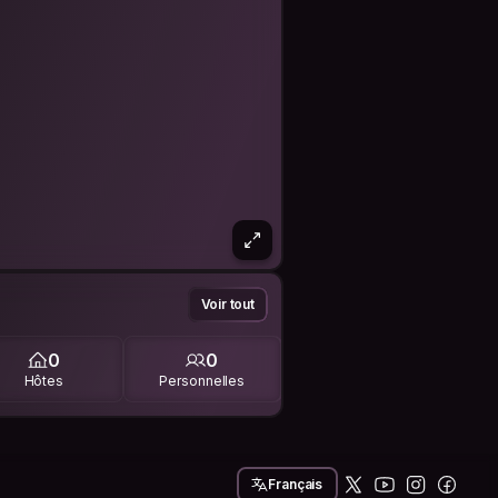
Voir tout
0
0
Hôtes
Personnelles
Français