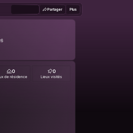
Partager
Plus
26
0
0
ux de résidence
Lieux visités