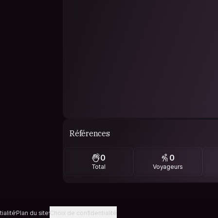
Références
0
0
Total
Voyageurs
ialité
Plan du site
Choix de confidentialité