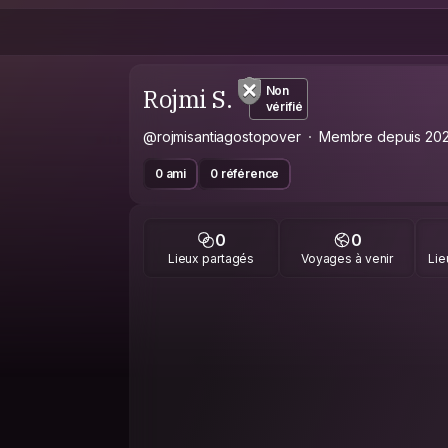
Rojmi S.
Non
vérifié
@rojmisantiagostopover
Membre depuis 20
0 ami
0 référence
0
0
Lieux partagés
Voyages à venir
Lie