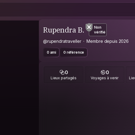
Rupendra B.
Non
vérifié
@rupendratraveller
Membre depuis 2026
0 ami
0 référence
0
0
Lieux partagés
Voyages à venir
Lie