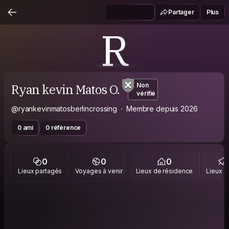
Partager
Plus
R
Ryan kevin Matos O.
Non
vérifié
@ryankevinmatosberlincrossing
Membre depuis 2026
0 ami
0 référence
0
0
0
Lieux partagés
Voyages à venir
Lieux de résidence
Lieux vi