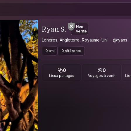
Ryan S.
Non
vérifié
Londres, Angleterre, Royaume-Uni
@ryans
0 ami
0 référence
0
0
Lieux partagés
Voyages à venir
Lie