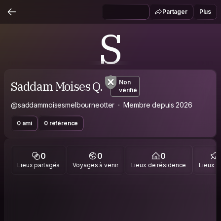
Partager
Plus
S
Saddam Moises Q.
Non
vérifié
@saddammoisesmelbourneotter
Membre depuis 2026
0 ami
0 référence
0
0
0
Lieux partagés
Voyages à venir
Lieux de résidence
Lieux vi