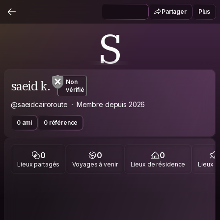
Partager
Plus
S
saeid k.
Non
vérifié
@saeidcairoroute
Membre depuis 2026
0 ami
0 référence
0
0
0
Lieux partagés
Voyages à venir
Lieux de résidence
Lieux vi