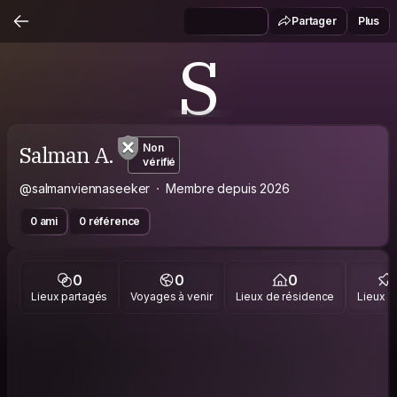
Partager
Plus
S
Salman A.
Non
vérifié
@salmanviennaseeker
Membre depuis 2026
0 ami
0 référence
0
0
0
Lieux partagés
Voyages à venir
Lieux de résidence
Lieux vi