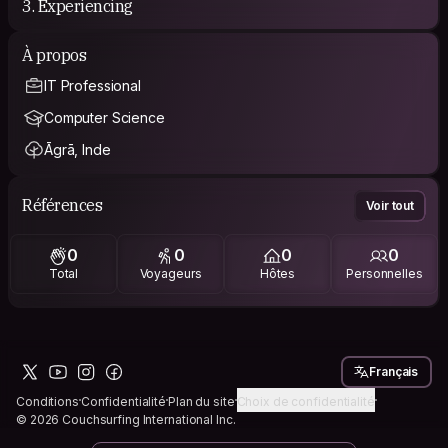
3. Experiencing
À propos
IT Professional
Computer Science
Āgrā, Inde
Références
Voir tout
0
0
0
0
Total
Voyageurs
Hôtes
Personnelles
Français
Conditions
Confidentialité
Plan du site
Choix de confidentialité
© 2026 Couchsurfing International Inc.