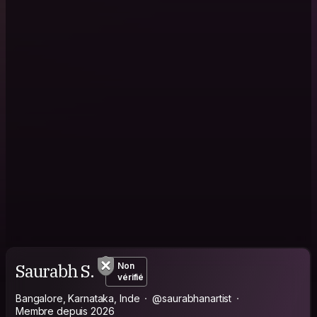
Saurabh S.
Non
vérifié
Bangalore, Karnataka, Inde
@saurabhanartist
Membre depuis 2026