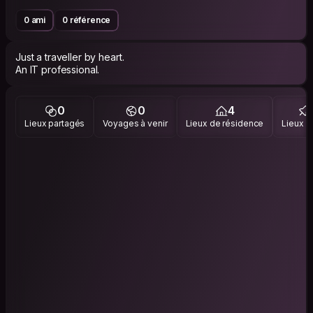
0 ami
0 référence
Just a traveller by heart.
An IT professional.
0
0
4
Lieux partagés
Voyages à venir
Lieux de résidence
Lieux vi