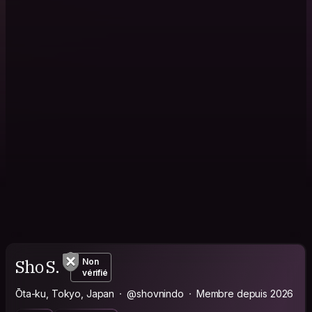
Sho S.
Non
vérifié
Ōta-ku, Tokyo, Japan
@shovnindo
Membre depuis 2026