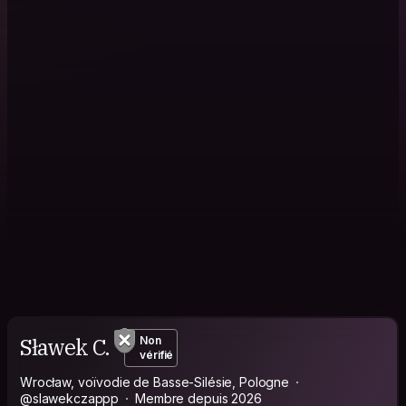
Sławek C.
Non
vérifié
Wrocław, voïvodie de Basse-Silésie, Pologne
@slawekczappp
Membre depuis 2026