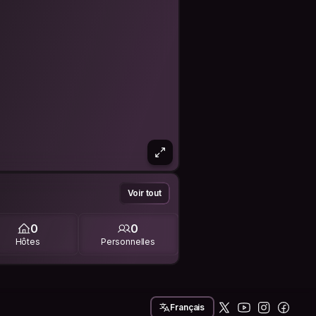
Voir tout
0
0
Hôtes
Personnelles
Français