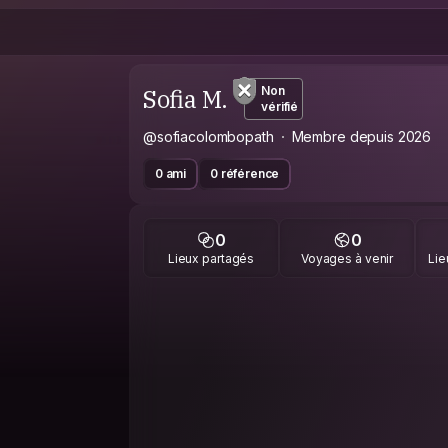
Sofia M.
Non
vérifié
@sofiacolombopath
Membre depuis 2026
0 ami
0 référence
0
0
Lieux partagés
Voyages à venir
Lie