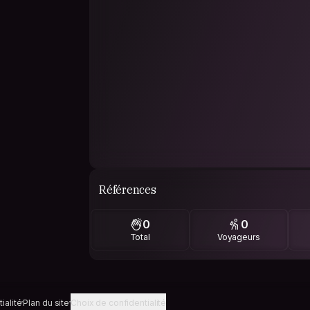
Références
0
0
Total
Voyageurs
ialité
Plan du site
Choix de confidentialité