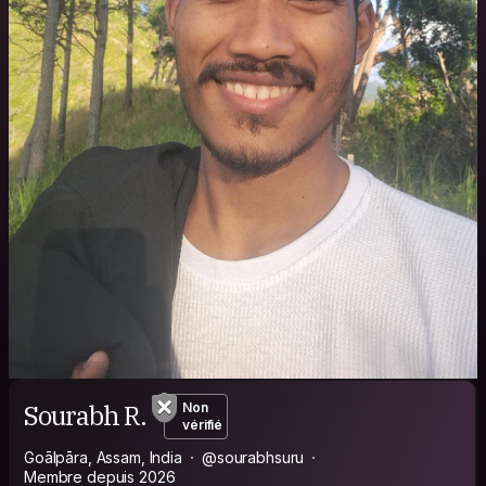
Sourabh R.
Non
vérifié
Goālpāra, Assam, India
@sourabhsuru
Membre depuis 2026