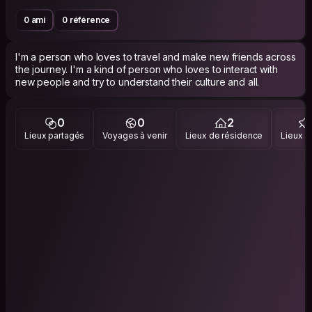
0 ami
0 référence
I'm a person who loves to travel and make new friends across
the journey. I'm a kind of person who loves to interact with
new people and try to understand their culture and all.
0
0
2
Lieux partagés
Voyages à venir
Lieux de résidence
Lieux vi