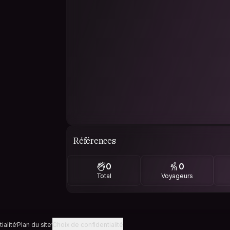
Références
0
0
Total
Voyageurs
ialité
Plan du site
Choix de confidentialité