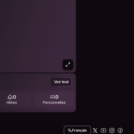
Voir tout
0
0
Hôtes
Personnelles
Français