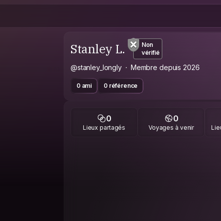
Stanley L.
Non
vérifié
@stanley_longly
Membre depuis 2026
0 ami
0 référence
0
0
Lieux partagés
Voyages à venir
Lie