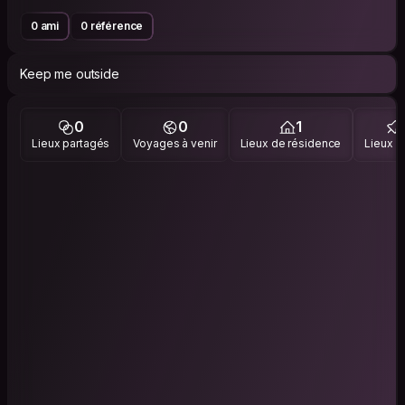
0 ami
0 référence
Keep me outside
0
0
1
Lieux partagés
Voyages à venir
Lieux de résidence
Lieux vi