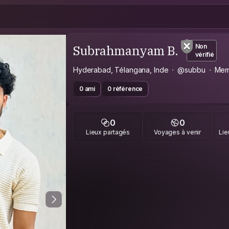
Subrahmanyam B.
Non
vérifié
Hyderabad, Télangana, Inde
@subbu
Mem
0 ami
0 référence
0
0
Lieux partagés
Voyages à venir
Lie