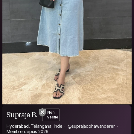
Supraja B.
Non
vérifié
Hyderabad, Télangana, Inde
@suprajadohawanderer
Membre depuis 2026