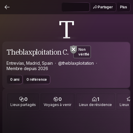
Partager
Plus
T
Theblaxploitation C.
Non
vérifié
Entrevías, Madrid, Spain
@theblaxploitation
Membre depuis 2026
0 ami
0 référence
0
0
1
Lieux partagés
Voyages à venir
Lieux de résidence
Lieux vi