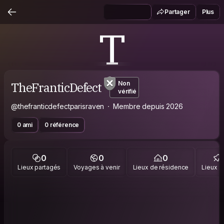
Partager
Plus
T
TheFranticDefect
Non
vérifié
@thefranticdefectparisraven
Membre depuis 2026
0 ami
0 référence
0
0
0
Lieux partagés
Voyages à venir
Lieux de résidence
Lieux vi