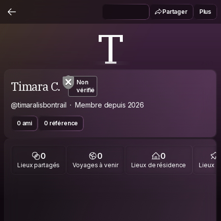
Partager
Plus
T
Timara C.
Non
vérifié
@timaralisbontrail
Membre depuis 2026
0 ami
0 référence
0
0
0
Lieux partagés
Voyages à venir
Lieux de résidence
Lieux vi