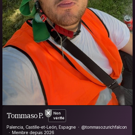
Tommaso P.
Non
vérifié
Palencia, Castille-et-León, Espagne
@tommasozurichfalcon
Membre depuis 2026