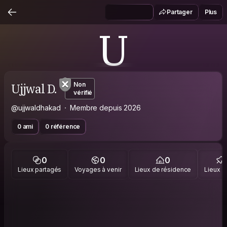
Partager
Plus
U
Ujjwal D.
Non
vérifié
@ujjwaldhakad
Membre depuis 2026
0 ami
0 référence
0
0
0
Lieux partagés
Voyages à venir
Lieux de résidence
Lieux vi