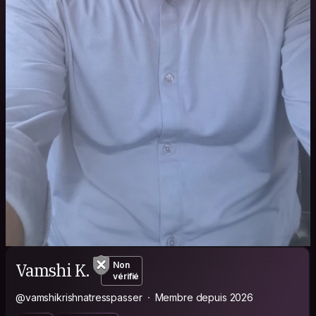
Vamshi K.
Non
vérifié
@vamshikrishnatresspasser
Membre depuis 2026