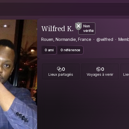
Wilfred K.
Non
vérifié
Rouen, Normandie, France
@wilfred
Memb
0 ami
0 référence
0
0
Lieux partagés
Voyages à venir
Lie