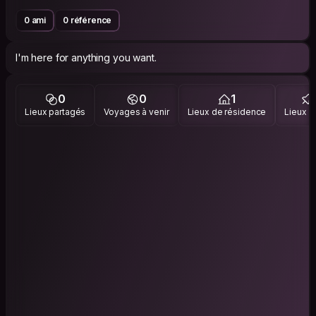
0 ami
0 référence
I'm here for anything you want.
0
0
1
Lieux partagés
Voyages à venir
Lieux de résidence
Lieux vi