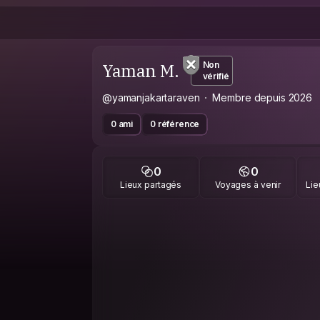
Yaman M.
Non
vérifié
@yamanjakartaraven
Membre depuis 2026
0 ami
0 référence
0
0
Lieux partagés
Voyages à venir
Lie