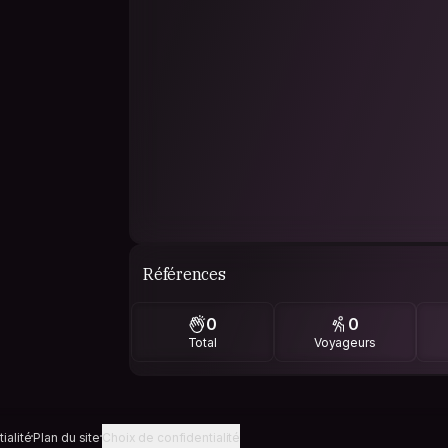
Références
0
0
Total
Voyageurs
ialité
Plan du site
Choix de confidentialité