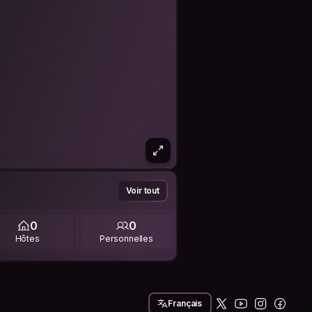
Voir tout
0
0
Hôtes
Personnelles
Français