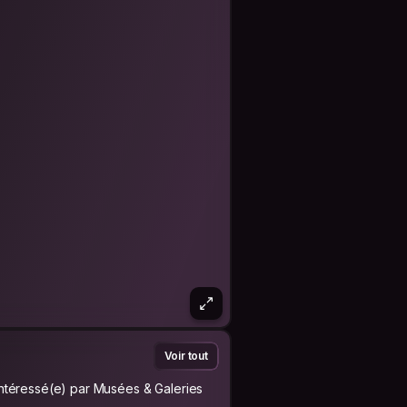
Voir tout
Intéressé(e) par Musées & Galeries