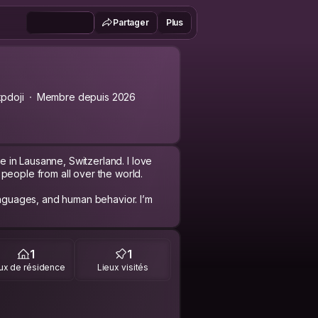
Partager
Plus
pdoji
Membre depuis 2026
ve in Lausanne, Switzerland. I love
people from all over the world.
languages, and human behavior. I’m
s, sharing good moments and making
1
1
ux de résidence
Lieux visités