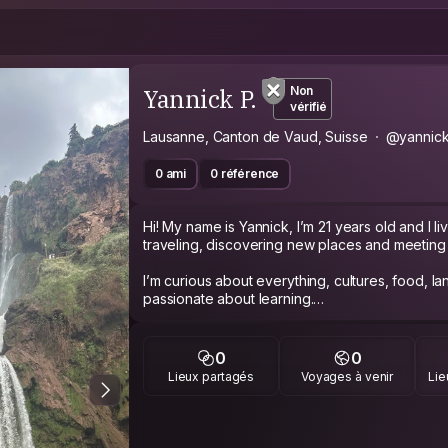
Yannick P.
Non
vérifié
Lausanne, Canton de Vaud, Suisse
@yannick
0 ami
0 référence
Hi! My name is Yannick, I’m 21 years old and I li
traveling, discovering new places and meeting 
I’m curious about everything, cultures, food, 
passionate about learning.
Im looking forward to exchanging experience
genuine connections wherever I go!
0
0
Lieux partagés
Voyages à venir
Lie