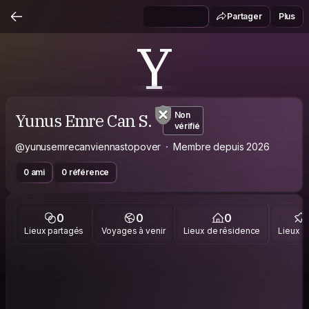
Partager
Plus
Y
Yunus Emre Can S.
Non
vérifié
@yunusemrecanviennastopover
Membre depuis 2026
0 ami
0 référence
0
0
0
Lieux partagés
Voyages à venir
Lieux de résidence
Lieux vi