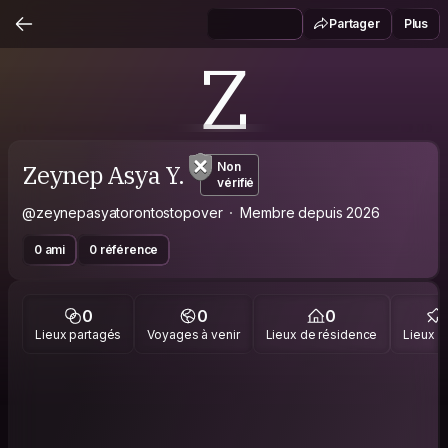
Partager
Plus
Z
Zeynep Asya Y.
Non
vérifié
@zeynepasyatorontostopover
Membre depuis 2026
0 ami
0 référence
0
0
0
Lieux partagés
Voyages à venir
Lieux de résidence
Lieux vi