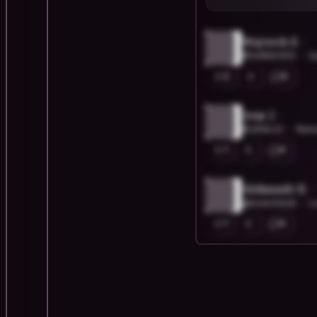
Wojciech S.
@SAREK1910
S
2
0
Jens J.
@JENSJO
Rems
1
0
Aleksandr B.
@bsanchezb
L
1
0