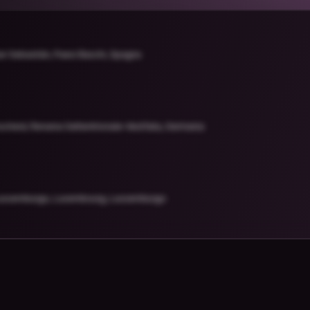
an Sebastián, Paesi Baschi, Spagna
cheid, Renania Settentrionale-Vestfalia, Germania
ussemburgo, Luxembourg, Lussemburgo