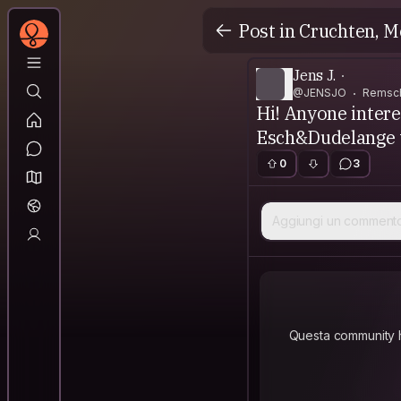
Post in Cruchten, 
Jens J.
@JENSJO
Remsche
Hi! Anyone intere
Esch&Dudelange t
0
3
Aggiungi un comment
Questa community ha