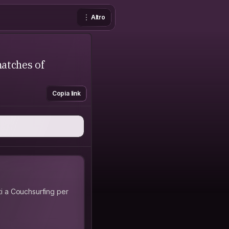
Altro
matches of
Copia link
ti a Couchsurfing per