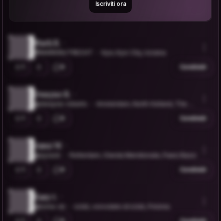
Iscriviti ora
Mark R.
@MARKINUTRECHT
Kyiv, Kyiv City, Ucraina
1
0
Condividi
Dwayne R.
@dwayne-roberts
Amsterdam, North Holland, The N
etherlands
1
0
Condividi
Azmi W.
@ayzack
Rotterdam, Olanda Meridionale, Paesi Bassi
1
0
Condividi
Easy t.
@tome-dz
Łódź, voivodato di Łódź, Polonia
1
0
Condividi