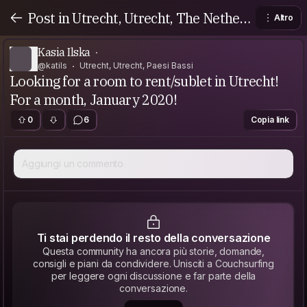
Post in Utrecht, Utrecht, The Netherl
Altro
ands
Kasia Ilska
@katils
Utrecht, Utrecht, Paesi Bassi
Looking for a room to rent/sublet in Utrecht!
For a month, January 2020!
0
6
Copia link
Aggiungi un commento
Ti stai perdendo il resto della conversazione
Questa community ha ancora più storie, domande,
consigli e piani da condividere. Unisciti a Couchsurfing
per leggere ogni discussione e far parte della
conversazione.