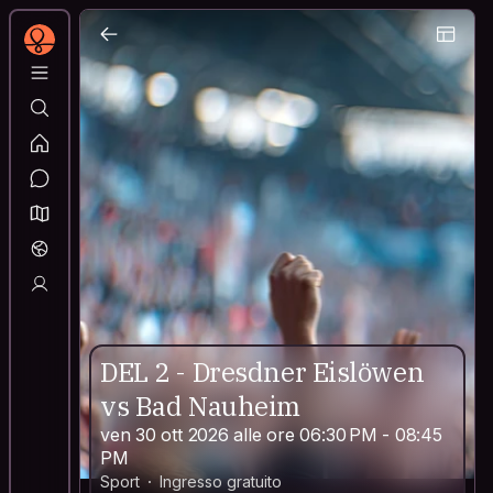
DEL 2 - Dresdner Eislöwen
vs Bad Nauheim
ven 30 ott 2026 alle ore 06:30 PM - 08:45
PM
Sport
Ingresso gratuito