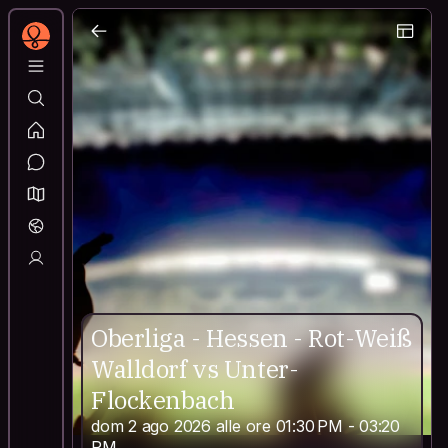
Oberliga - Hessen - Rot-Weiß
Walldorf vs Unter-
Flockenbach
dom 2 ago 2026 alle ore 01:30 PM - 03:20
PM