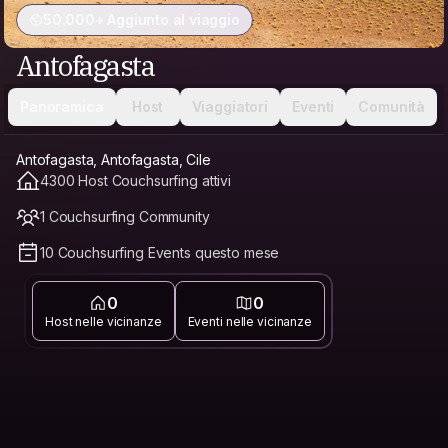
50.000+ Aggiunto al viaggio
Antofagasta
Panoramica
Host
Viaggiatori
Eventi
Comunità
Antofagasta, Antofagasta, Cile
4300 Host Couchsurfing attivi
1 Couchsurfing Community
10 Couchsurfing Events questo mese
0
0
Host nelle vicinanze
Eventi nelle vicinanze